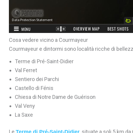
Cosa vedere vicino a Courmayeur
Courmayeur e dintormi sono località ricche di bellezze 
Terme di Pré-Saint-Didier
Val Ferret
Sentiero dei Parchi
Castello di Fénis
Chiesa di Notre Dame de Guérison
Val Veny
La Saxe
Le
, situate a soli 5 km d
Terme di Pré-Saint-Didier