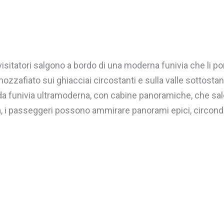
 visitatori salgono a bordo di una moderna funivia che li po
zzafiato sui ghiacciai circostanti e sulla valle sottostan
a funivia ultramoderna, con cabine panoramiche, che sale
ta, i passeggeri possono ammirare panorami epici, circond