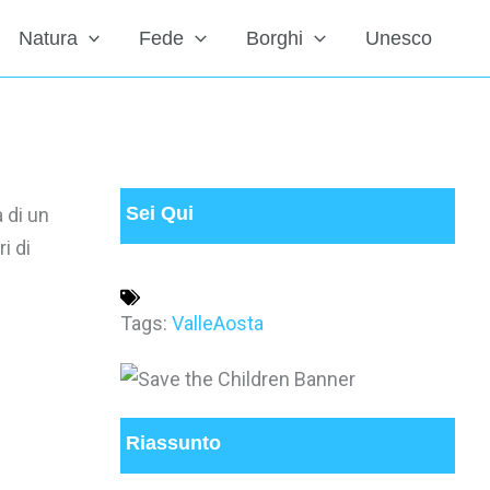
Natura
Fede
Borghi
Unesco
Sei Qui
 di un
i di
Tags:
ValleAosta
Riassunto