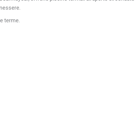
enessere.
le terme.